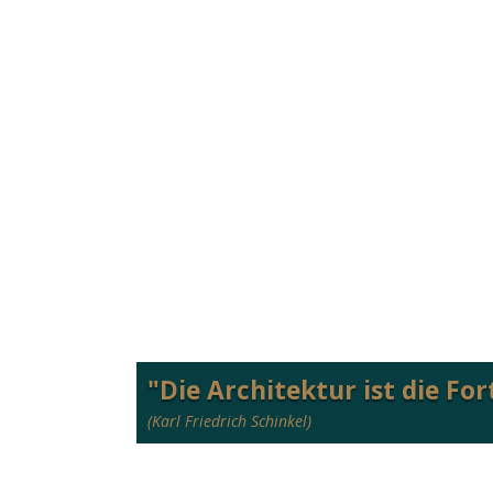
"
Die Architektur ist die Fo
(Karl Friedrich Schinkel)