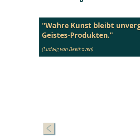
"Wahre Kunst bleibt unver
Geistes-Produkten."
(Ludwig van Beethoven)