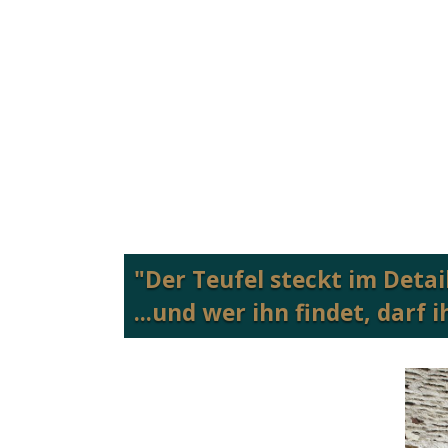
"
Der Teufel steckt im Detail
...und wer ihn findet, darf 