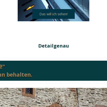
Das will ich sehen!
Detailgenau
!"
ihn behalten.