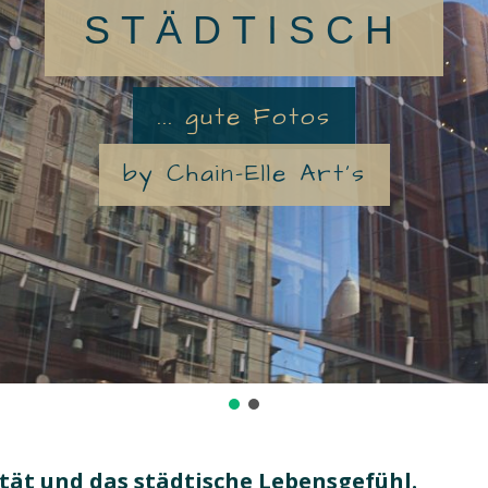
STÄDTISCH
... gute Fotos
by Chain-Elle Art's
tät und das städtische Lebensgefühl.