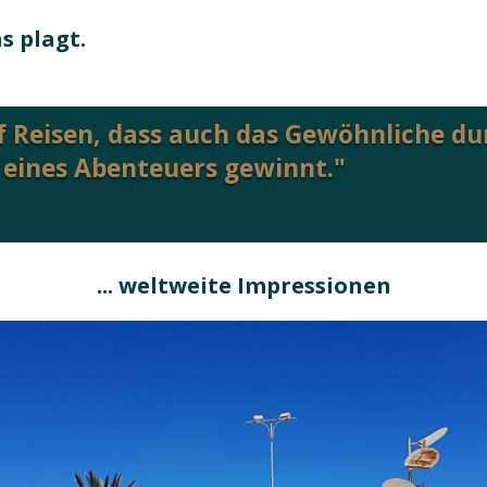
 uns plagt
f Reisen, dass auch das Gewöhnliche d
eines Abenteuers gewinnt."
... weltweite Impressionen