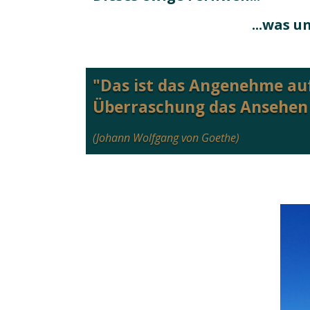
...was
"Das ist das Angenehme au
Überraschung das Ansehen 
(Johann Wolfgang von Goethe)