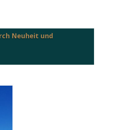
.
urch Neuheit und