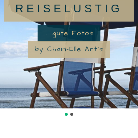
REISELUSTIG
... gute Fotos
by Chain-Elle Art's