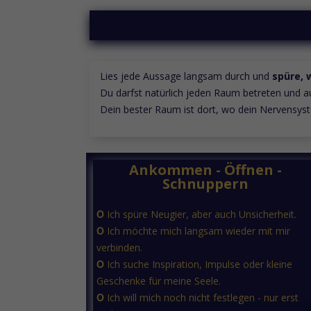
Lies jede Aussage langsam durch und
spüre, 
Du darfst natürlich jeden Raum betreten und 
Dein bester Raum ist dort, wo dein Nervensys
Ankommen
- Öffnen -
Schnuppern
Ο
Ich spüre Neugier, aber auch Unsicherheit.
Ο
Ich möchte mich langsam wieder mit mir
verbinden.
Ο
Ich suche Inspiration, Impulse oder kleine
Geschenke für meine Seele.
Ο
Ich will mich noch nicht festlegen - nur erst