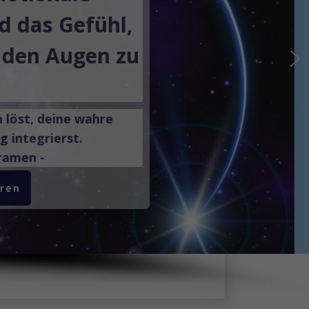
d das Gefühl,
s den Augen zu
h löst, deine wahre
g integrierst.
Dramen -
aren