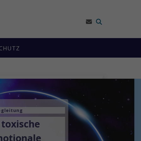
CHUTZ
egleitung
 toxische
motionale