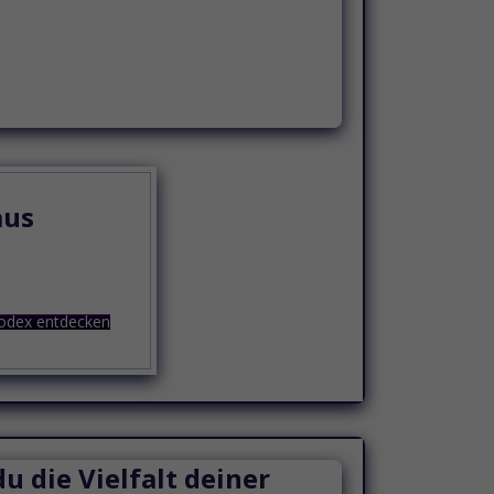
aus
odex entdecken
 die Vielfalt deiner