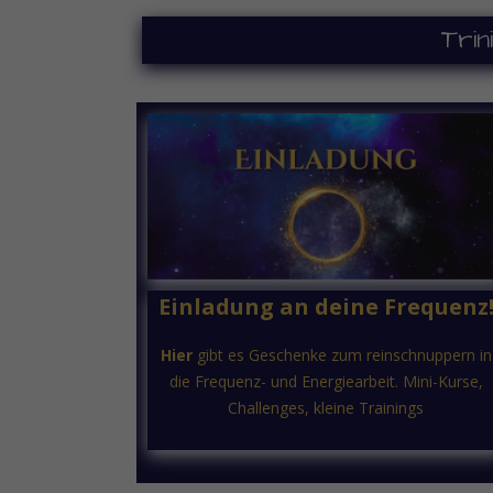
Trin
Einladung an deine Frequenz
Hier
gibt es Geschenke zum reinschnuppern in
die Frequenz- und Energiearbeit. Mini-Kurse,
Challenges, kleine Trainings