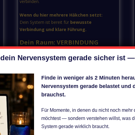
verbinden.
Wenn du hier mehrere Häkchen setzt:
Dein System ist bereit für
bewusste
Verbindung und klare Führung.
Dein Raum: VERBINDUNG
 dein Nervensystem gerade sicher ist —
 eine Heilerin des Wandels in eine liebevo
Finde in weniger als 2 Minuten hera
(Chain-Elle Art's)
Nervensystem gerade belastet und du
brauchst.
Was, wenn dein Körper nicht geg
Für Momente, in denen du nicht noch mehr
möchtest — sondern verstehen willst, was d
… sondern nur versucht, dich 
System gerade wirklich braucht.