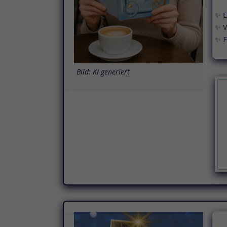
✨ E
✨ V
✨ F
Bild: KI generiert