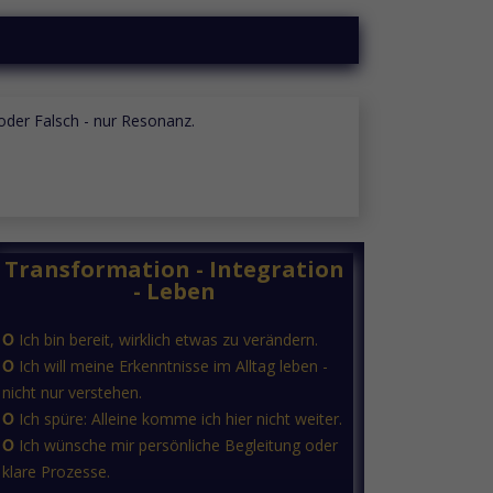
g oder Falsch - nur Resonanz.
Transformation - Integration
- Leben
Ο
Ich bin bereit, wirklich etwas zu verändern.
Ο
Ich will meine Erkenntnisse im Alltag leben -
nicht nur verstehen.
Ο
Ich spüre: Alleine komme ich hier nicht weiter.
Ο
Ich wünsche mir persönliche Begleitung oder
klare Prozesse.