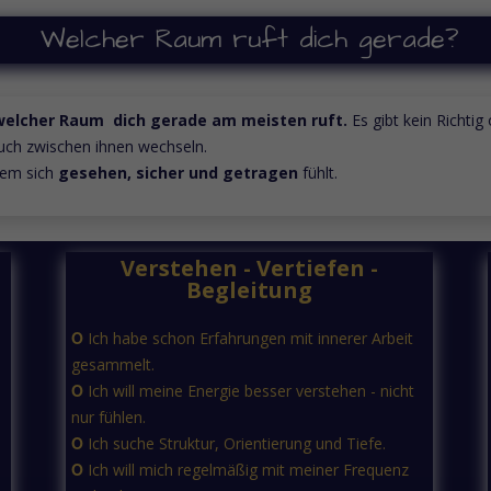
Welcher Raum ruft dich gerade?
welcher Raum dich gerade am meisten ruft.
Es gibt kein Richti
auch zwischen ihnen wechseln.
tem sich
gesehen, sicher und getragen
fühlt.
Verstehen - Vertiefen -
Begleitung
Ο
Ich habe schon Erfahrungen mit innerer Arbeit
gesammelt.
Ο
Ich will meine Energie besser verstehen - nicht
nur fühlen.
Ο
Ich suche Struktur, Orientierung und Tiefe.
Ο
Ich will mich regelmäßig mit meiner Frequenz