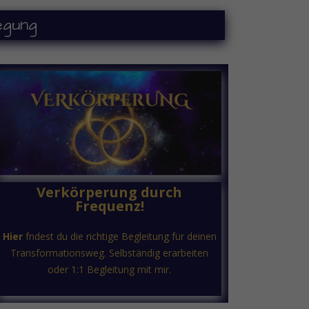
egung
Verkörperung durch
Frequenz!
Hier
fndest du die richtige Begleitung für deinen
Transformationsweg. Selbständig erarbeiten
oder 1:1 Begleitung mit mir.