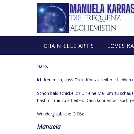
Skip
to
content
CHAIN-ELLE ART’S
LOVES K
Hallo,
ich freu mich, dass Du in Kontakt mit mir bleiben
Schon bald schicke ich Dir eine Mail um zu schau
hast mit mir zu arbeiten. Dann können wir auch g
Wunderglaubliche Grüße
Manuela