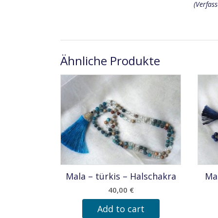
(Verfas
Ähnliche Produkte
Mala – türkis – Halschakra
Mal
40,00
€
Add to cart