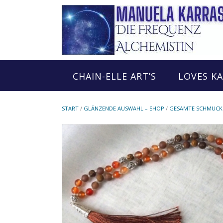
Skip
to
content
CHAIN-ELLE ART’S
LOVES K
START
/
GLÄNZENDE AUSWAHL – SHOP
/
GESAMTE SCHMUCK