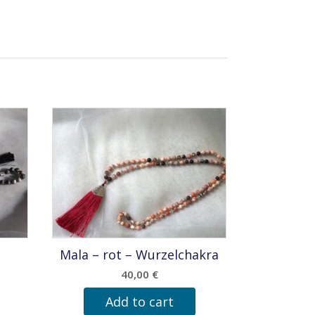
Mala – rot – Wurzelchakra
40,00
€
Add to cart