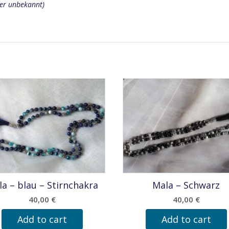
ser unbekannt)
a – blau – Stirnchakra
Mala – Schwarz
40,00
€
40,00
€
Add to cart
Add to cart