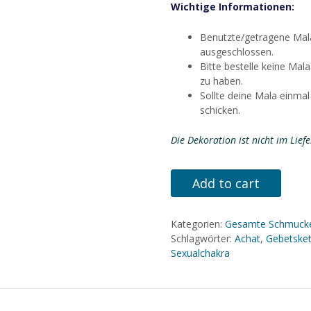
Wichtige Informationen:
Benutzte/getragene Mal
ausgeschlossen.
Bitte bestelle keine Mal
zu haben.
Sollte deine Mala einmal
schicken.
Die Dekoration ist nicht im Lief
Mala
Add to cart
-
Orange
-
Kategorien:
Gesamte Schmuck
Sexualchakra
Schlagwörter:
Achat
,
Gebetsket
Menge
Sexualchakra