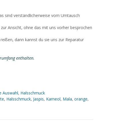
as sind verständlicherweise vom Umtausch
a zur Ansicht, ohne das mit uns vorher besprochen
 reißen, dann kannst du sie uns zur Reparatur
erumfang enthalten.
e Auswahl
,
Halsschmuck
te
,
Halsschmuck
,
Jaspis
,
Karneol
,
Mala
,
orange
,