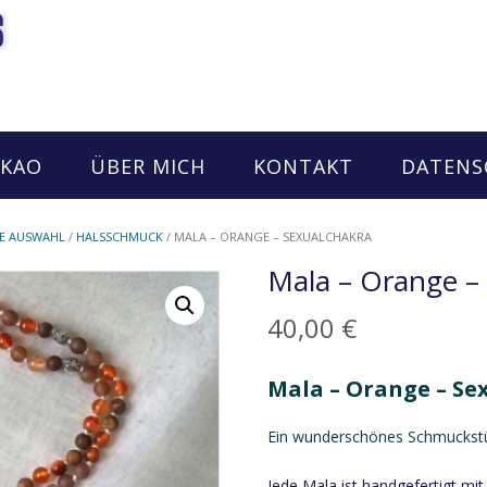
AKAO
ÜBER MICH
KONTAKT
DATENS
E AUSWAHL
/
HALSSCHMUCK
/ MALA – ORANGE – SEXUALCHAKRA
Mala – Orange –
40,00
€
Mala – Orange – Se
Ein wunderschönes Schmuckstüc
Jede Mala ist handgefertigt mi