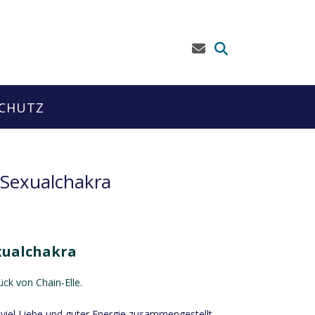
CHUTZ
 Sexualchakra
xualchakra
k von Chain-Elle.
t viel Liebe und guter Energie zusammengestellt