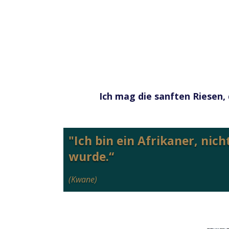
Ich mag die sanften Riesen, 
"Ich bin ein Afrikaner, nich
wurde.“
(Kwane)