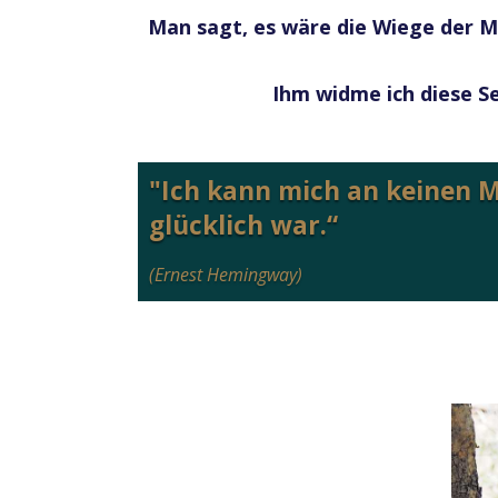
Man sagt, es wäre die Wiege der Me
Ihm widme ich diese Se
"Ich kann mich an keinen M
glücklich war.“
(Ernest Hemingway)