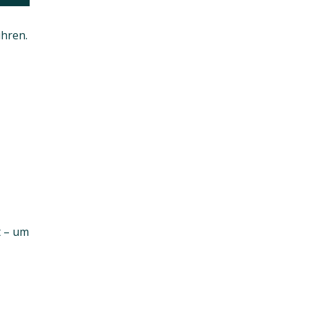
hren.
t – um