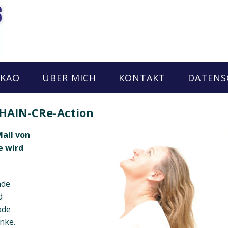
AKAO
ÜBER MICH
KONTAKT
DATENS
HAIN-CRe-Action
Mail von
e wird
ade
d
ade
nke.