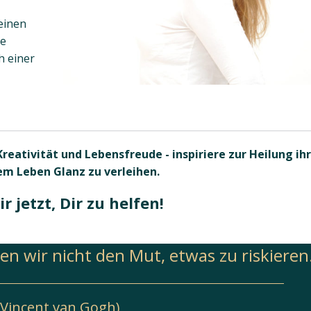
einen
re
h einer
reativität und Lebensfreude - inspiriere zur Heilung ih
em Leben Glanz zu verleihen.
ir jetzt, Dir zu helfen!
n wir nicht den Mut, etwas zu riskieren
(Vincent van Gogh)