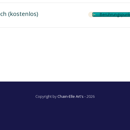
ch (kostenlos)
Berührungspunk
Copyright by
Chain-Elle Art's -
2026