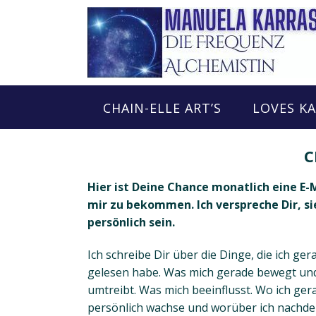
Skip
to
content
CHAIN-ELLE ART’S
LOVES K
C
Hier ist Deine Chance monatlich eine E-
mir zu bekommen. Ich verspreche Dir, si
persönlich sein.
Ich schreibe Dir über die Dinge, die ich ger
gelesen habe. Was mich gerade bewegt un
umtreibt. Was mich beeinflusst. Wo ich ger
persönlich wachse und worüber ich nachde