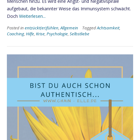
Menschen hinzu. Es wird eine Angst- und Negativspirale
aufgebaut, die bekannter Weise das Immunsystem schwächt.
Doch
Weiterlesen...
Posted in
entzückt(er)fühlen
,
Allgemein
Tagged
Achtsamkeit
,
Coaching
,
Hilfe
,
Krise
,
Psychologie
,
Selbstliebe