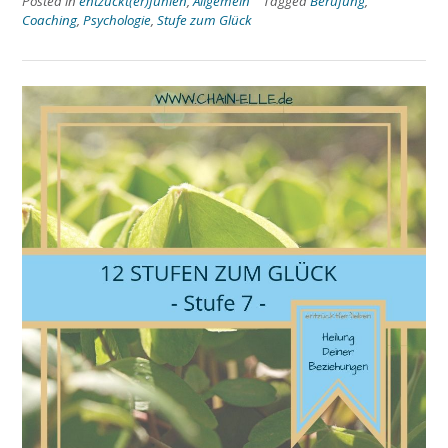
Posted in
entzückt(er)fühlen
,
Allgemein
Tagged
Berufung
,
Coaching
,
Psychologie
,
Stufe zum Glück