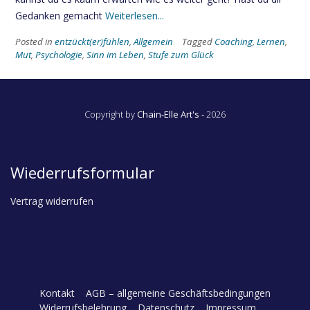
Gedanken gemacht
Weiterlesen...
Posted in
entzückt(er)fühlen
,
Allgemein
Tagged
Coaching
,
Lernen
,
Mut
,
Psychologie
,
Sinn im Leben
,
Stufe zum Glück
Copyright by
Chain-Elle Art's -
2026
Wiederrufsformular
Vertrag widerrufen
Kontakt
AGB – allgemeine Geschäftsbedingungen
Widerrufsbelehrung
Datenschutz
Impressum