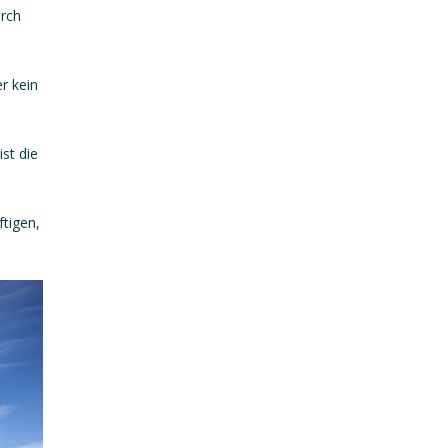
urch
r kein
st die
ftigen,