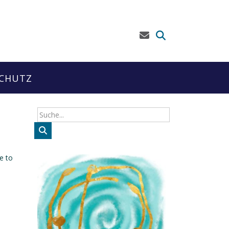
CHUTZ
e to