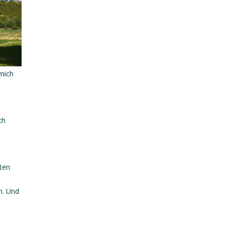
 mich
ch
nten
n. Und