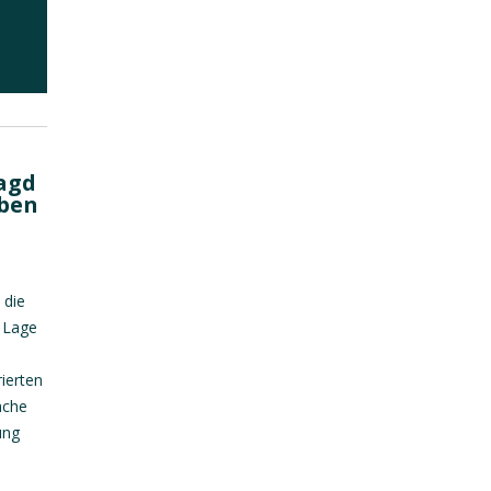
agd
eben
 die
r Lage
ierten
ache
ung