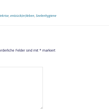
ekrise
,
entzück(er)leben
,
Seelenhygiene
orderliche Felder sind mit
*
markiert